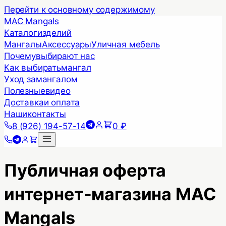
Перейти к основному содержимому
MAC Mangals
Каталог
изделий
Мангалы
Аксессуары
Уличная мебель
Почему
выбирают нас
Как выбирать
мангал
Уход за
мангалом
Полезные
видео
Доставка
и оплата
Наши
контакты
8 (926) 194-57-14
0 ₽
Публичная оферта
интернет-магазина MAC
Mangals