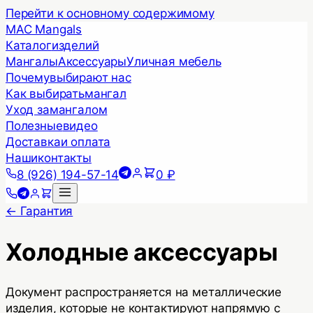
Перейти к основному содержимому
MAC Mangals
Каталог
изделий
Мангалы
Аксессуары
Уличная мебель
Почему
выбирают нас
Как выбирать
мангал
Уход за
мангалом
Полезные
видео
Доставка
и оплата
Наши
контакты
8 (926) 194-57-14
0 ₽
← Гарантия
Холодные
аксессуары
Документ распространяется на металлические
изделия, которые не контактируют напрямую с